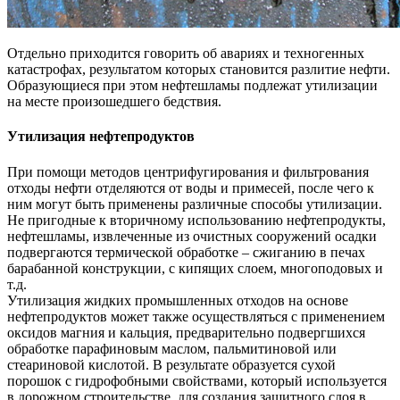
Отдельно приходится говорить об авариях и техногенных
катастрофах, результатом которых становится разлитие нефти.
Образующиеся при этом нефтешламы подлежат утилизации
на месте произошедшего бедствия.
Утилизация нефтепродуктов
При помощи методов центрифугирования и фильтрования
отходы нефти отделяются от воды и примесей, после чего к
ним могут быть применены различные способы утилизации.
Не пригодные к вторичному использованию нефтепродукты,
нефтешламы, извлеченные из очистных сооружений осадки
подвергаются термической обработке – сжиганию в печах
барабанной конструкции, с кипящих слоем, многоподовых и
т.д.
Утилизация жидких промышленных отходов на основе
нефтепродуктов может также осуществляться с применением
оксидов магния и кальция, предварительно подвергшихся
обработке парафиновым маслом, пальмитиновой или
стеариновой кислотой. В результате образуется сухой
порошок с гидрофобными свойствами, который используется
в дорожном строительстве, для создания защитного слоя в