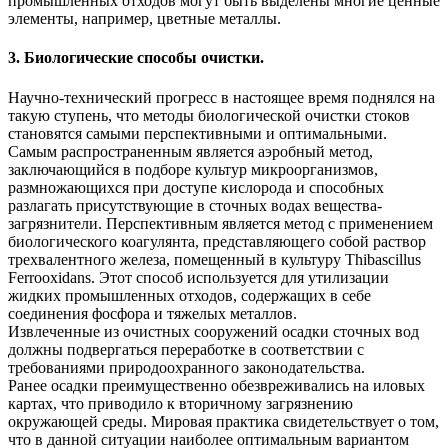
промышленных отходов могут быть выделены многие ценные
элементы, например, цветные металлы.
3. Биологические способы очистки.
Научно-технический прогресс в настоящее время поднялся на
такую ступень, что методы биологической очистки стоков
становятся самыми перспективными и оптимальными.
Самым распространенным является аэробный метод,
заключающийся в подборе культур микроорганизмов,
размножающихся при доступе кислорода и способных
разлагать присутствующие в сточных водах вещества-
загрязнители. Перспективным является метод с применением
биологического коагулянта, представляющего собой раствор
трехвалентного железа, помещенный в культуру Thibascillus
Ferrooxidans. Этот способ используется для утилизации
жидких промышленных отходов, содержащих в себе
соединения фосфора и тяжелых металлов.
Извлеченные из очистных сооружений осадки сточных вод
должны подвергаться переработке в соответствии с
требованиями природоохранного законодательства.
Ранее осадки преимущественно обезвреживались на иловых
картах, что приводило к вторичному загрязнению
окружающей среды. Мировая практика свидетельствует о том,
что в данной ситуации наиболее оптимальным вариантом