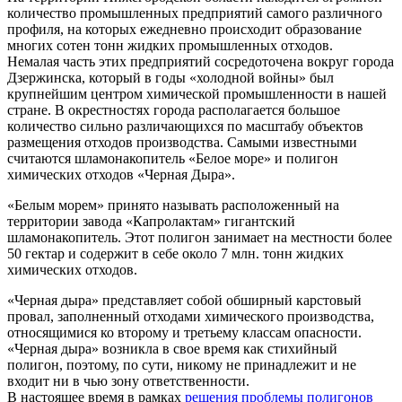
количество промышленных предприятий самого различного
профиля, на которых ежедневно происходит образование
многих сотен тонн жидких промышленных отходов.
Немалая часть этих предприятий сосредоточена вокруг города
Дзержинска, который в годы «холодной войны» был
крупнейшим центром химической промышленности в нашей
стране. В окрестностях города располагается большое
количество сильно различающихся по масштабу объектов
размещения отходов производства. Самыми известными
считаются шламонакопитель «Белое море» и полигон
химических отходов «Черная Дыра».
«Белым морем» принято называть расположенный на
территории завода «Капролактам» гигантский
шламонакопитель. Этот полигон занимает на местности более
50 гектар и содержит в себе около 7 млн. тонн жидких
химических отходов.
«Черная дыра» представляет собой обширный карстовый
провал, заполненный отходами химического производства,
относящимися ко второму и третьему классам опасности.
«Черная дыра» возникла в свое время как стихийный
полигон, поэтому, по сути, никому не принадлежит и не
входит ни в чью зону ответственности.
В настоящее время в рамках
решения проблемы полигонов