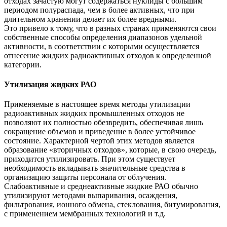
отходах зачастую могут содержаться нуклиды с большим
периодом полураспада, чем в более активных, что при
длительном хранении делает их более вредными.
Это привело к тому, что в разных странах применяются свои
собственные способы определения диапазонов удельной
активности, в соответствии с которыми осуществляется
отнесение жидких радиоактивных отходов к определенной
категории.
Утилизация жидких РАО
Применяемые в настоящее время методы утилизации
радиоактивных жидких промышленных отходов не
позволяют их полностью обезвредить, обеспечивая лишь
сокращение объемов и приведение в более устойчивое
состояние. Характерной чертой этих методов является
образование «вторичных отходов», которые, в свою очередь,
приходится утилизировать. При этом существует
необходимость вкладывать значительные средства в
организацию защиты персонала от облучения.
Слабоактивные и среднеактивные жидкие РАО обычно
утилизируют методами выпаривания, осаждения,
фильтрования, ионного обмена, стеклования, битумирования,
с применением мембранных технологий и т.д.