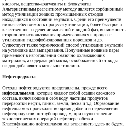
кислоты, вещества-коагулянты и флокулянты.
Альтернативным реагентному методу является сорбционный
метод утилизации жидких промышленных отходов,
находящихся в состоянии эмульсий. Среди его преимуществ –
низкая себестоимость процесса утилизации, более быстрое и
качественное разделение масляной и водной фаз, возможность
вторичного использования применяющихся в процессе
утилизации гидрофобизированных порошков и др.
Существует также термический способ утилизации эмульсий
на установке для выпаривания. Полученные водяные пары
применяют в изготовлении смазочно-охлаждающих
материалов, а содержащий масла, освобожденный от воды
осадок добавляют в котельное топливо.
Нефтепродукты
Отходы нефтепродуктов представлены, прежде всего,
нефтешламами
, которые являют собой осадки сложного
состава, включающие в себя воду, частицы продуктов
переработки нефти, глины, земли, песка и т.д. Образование
нефтешламов происходит во время добычи и перемещения
нефтепродуктов по трубопроводам, при осуществлении
технологических операций нефтепереработки.
Классификацию нефтешламов мы затрагивать здесь не будем,