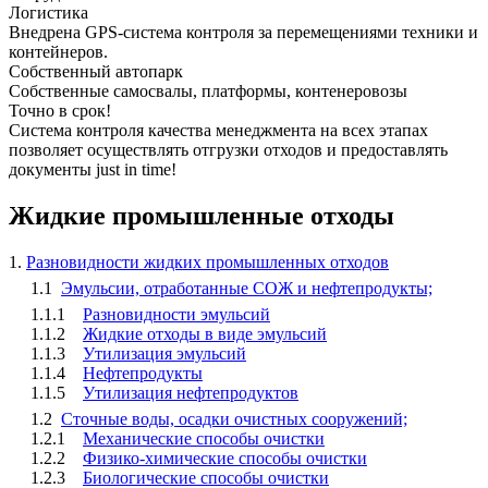
Логистика
Внедрена GPS-система контроля за перемещениями техники и
контейнеров.
Собственный автопарк
Собственные самосвалы, платформы, контенеровозы
Точно в срок!
Система контроля качества менеджмента на всех этапах
позволяет осуществлять отгрузки отходов и предоставлять
документы just in time!
Жидкие промышленные отходы
1.
Разновидности жидких промышленных отходов
1.1
Эмульсии, отработанные СОЖ и нефтепродукты;
1.1.1
Разновидности эмульсий
1.1.2
Жидкие отходы в виде эмульсий
1.1.3
Утилизация эмульсий
1.1.4
Нефтепродукты
1.1.5
Утилизация нефтепродуктов
1.2
Сточные воды, осадки очистных сооружений;
1.2.1
Механические способы очистки
1.2.2
Физико-химические способы очистки
1.2.3
Биологические способы очистки