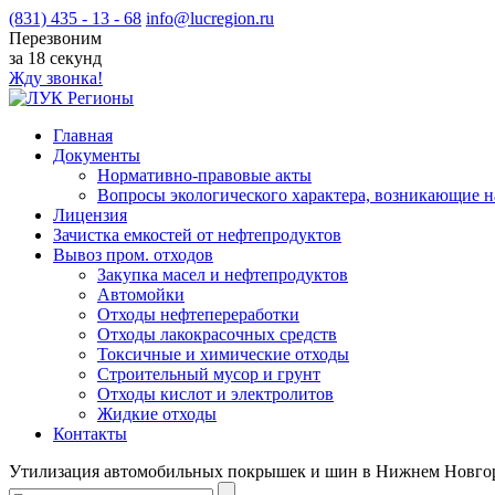
(831) 435 - 13 - 68
info@lucregion.ru
Перезвоним
за 18 секунд
Жду звонка!
Главная
Документы
Нормативно-правовые акты
Вопросы экологического характера, возникающие 
Лицензия
Зачистка емкостей от нефтепродуктов
Вывоз пром. отходов
Закупка масел и нефтепродуктов
Автомойки
Отходы нефтепереработки
Отходы лакокрасочных средств
Токсичные и химические отходы
Cтроительный мусор и грунт
Отходы кислот и электролитов
Жидкие отходы
Контакты
Утилизация автомобильных покрышек и шин в Нижнем Новгор